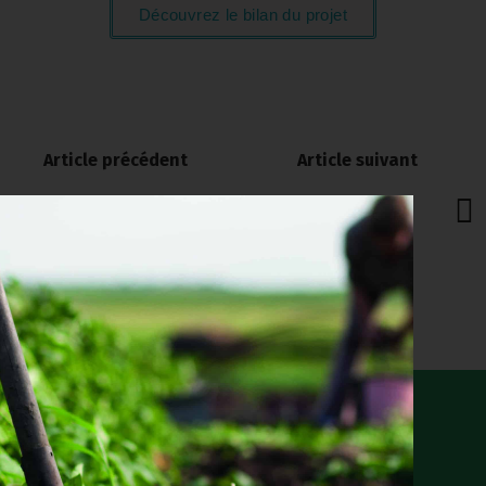
Découvrez le bilan du projet
Article précédent
Article suivant
Communauté
Montpellier
d’agglomération
Méditerranée
Valence Romans
Métropole
Agglo
Ceci peut aussi