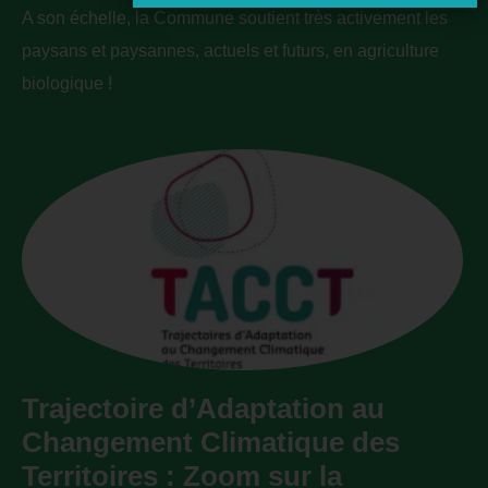
A son échelle, la Commune soutient très activement les
paysans et paysannes, actuels et futurs, en agriculture
biologique !
Trajectoire d’Adaptation au
Changement Climatique des
Territoires : Zoom sur la