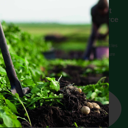
Agir pour dynamiser les
installations en bio : comment
Mouans-Sartoux prouve la force
de l’échelon communal !
A son échelle, la Commune soutient très activement les
paysans et paysannes, actuels et futurs, en agriculture
biologique !